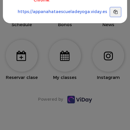
https://appanahataescueladeyoga.viday.es
Schedule
Bonos
News
Reservar clase
My classes
Instagram
Powered by